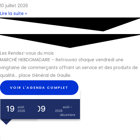
10 juillet 2026
Lire la suite »
Les Rendez-vous du mois
MARCHÉ HEBDOMADAIRE – Retrouvez chaque vendredi une
vingtaine de commerçants offrant un service et des produits de
qualité… place Général de Gaulle.
VOIR L'AGENDA COMPLET
19
06
06
– 09
– 02
août
août
août
–
–
2026
2026
2026
septembre
décembre